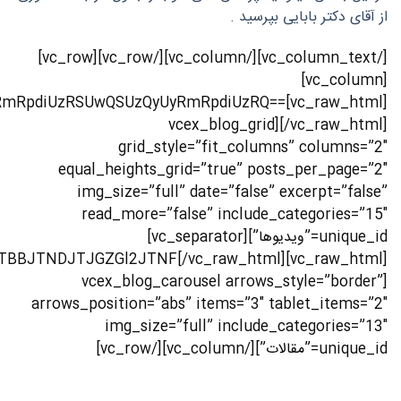
از آقای دکتر بابایی بپرسید .
[/vc_column_text][/vc_column][/vc_row][vc_row]
[vc_column]
yRmRpdiUzRSUwQSUzQyUyRmRpdiUzRQ==
[/vc_raw_html][vcex_blog_grid
grid_style=”fit_columns” columns=”2″
equal_heights_grid=”true” posts_per_page=”2″
img_size=”full” date=”false” excerpt=”false”
read_more=”false” include_categories=”15″
unique_id=”ویدیوها”][vc_separator]
BBJTNDJTJGZGl2JTNF[/vc_raw_html]
[vcex_blog_carousel arrows_style=”border”
arrows_position=”abs” items=”3″ tablet_items=”2″
img_size=”full” include_categories=”13″
unique_id=”مقالات”][/vc_column][/vc_row]