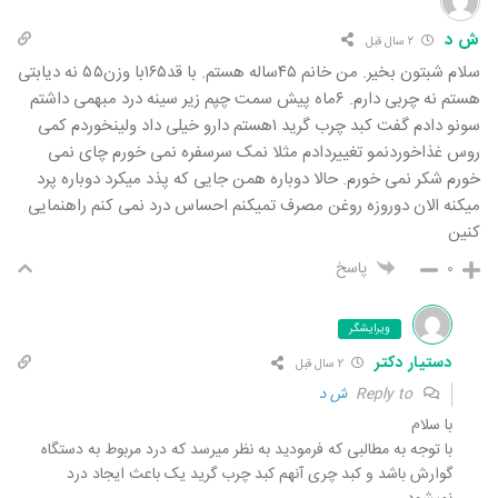
ش د
۲ سال قبل
سلام شبتون بخیر. من خانم ۴۵ساله هستم. با قد۱۶۵با وزن۵۵ نه دیابتی
هستم نه چربی دارم. ۶ماه پیش سمت چپم زیر سینه درد مبهمی داشتم
سونو دادم گفت کبد چرب گرید ۱هستم دارو خیلی داد ولینخوردم کمی
روس غذاخوردنمو تغییردادم مثلا نمک سرسفره نمی خورم چای نمی
خورم شکر نمی خورم. حالا دوباره همن جایی که پذد میکرد دوباره پرد
میکنه الان دوروزه روغن مصرف تمیکنم احساس درد نمی کنم راهنمایی
کنین
۰
پاسخ
ویرایشگر
دستیار دکتر
۲ سال قبل
Reply to
ش د
با سلام
با توجه به مطالبی که فرموديد به نظر میرسد که درد مربوط به دستگاه
گوارش باشد و کبد چری آنهم کبد چرب گرید یک باعث ایجاد درد