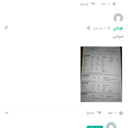
۰
پاسخ
نویان
۱ سال قبل
سپاس
۰
پاسخ