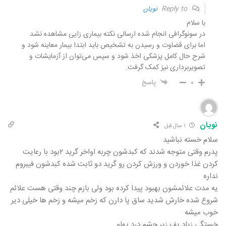
Reply to
نویان
با سلام
در سونوگرافی انجام شده ارسالی نکته بیماری زایی مشاهده نشد
اما برای قضاوت و رسیدن به تشخیص باید ابتدا بیمار معاینه شود و
شرح حال کامل پزشکی اخذ شود و سپس می‌توان از آزمایشات و
تصویربرداری نیز کمک گرفت.
۰
پاسخ
نویان
۱ سال قبل
سلام خسته نباشید
پدرم وقتی متوجه شدند که کبدشون چربه اواخر گرید ۲بود با رعایت
کردن غذا خوردن و ورزش کردن رو گرید دو ثابت شده کبدشون فیبروم
نداره
یه مدت علائمشون بهبود پیدا کرده بود ولی بازم چند وقتی هست علائم
شروع شده خارش شدید ساق پا دارن که زخم میشه و زخم ها خیلی دیر
خوب میشه
خستگی زیاد پف زیر چشم درد پهلو