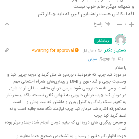
و همیشه میگن حالم خوب نیست
اگه امکانش هست راهنماییم کنین که باید چیکار کنم
۰
پاسخ
ویرایشگر
دستیار دکتر
Awaiting for approval
۱ سال قبل
Reply to
نویان
با سلام
در مورد کبد چرب که فرموديد ، بررسی ها مثل گرید یا درجه چربی کبد و
وضعیت چربی و قند خون و BMI و بیماری‌های همراه احتمالی مهم
است و می بايست بررسی شود سپس درمان متناسب با آن ارایه شود.
در درمان کبد چرب درمان دارویی به تنهایی کافی نیست، بلکه بیشتر نیاز
به تغییر سبک زندگی و کنترل وزن و داشتن فعالیت بدنی و … است.
همانطورکه اشاره شد درمان کبد چرب نیازمند نگاه همه جانبه است و نه
فقط گرید کبد چرب
و سپس پیگیری های دوره ای که ببنیم درمان انجام شده چقدر موثر بوده
است
جهت اظهار نظر دقیق و رسیدن به تشخیص صحیح حتما معاینه و