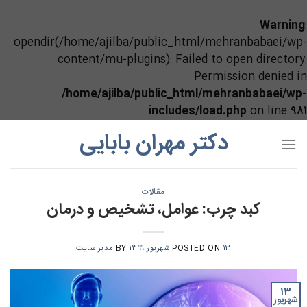
Warning
:
opendir(/home/ajilba/public_html/mehranbabaei/wp-
content/mu-plugins): Failed to open directory:
Permission denied in
/home/ajilba/public_html/mehranbabaei/wp-
includes/load.php
on line
۹۸۱
Ski
دکتر مهران بابایی
t
conten
مقالات
کبد چرب: عوامل، تشخیص و درمان
۱۳ شهریور ۱۳۹۹
POSTED ON
BY
مدیر سایت
۱۳
شهریور