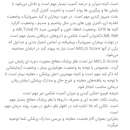
است البته میزان و درصد آسیب بسیار مهم است و تلاش می‌شود با
پایش ها و پیگیری ها روند آسیب و تخریب کنترل گردد.
علت سیروز کبدی مهم است .در مورد بیماران با کبد سیروتیک، وضعیت
تغذیه ای، کنترل یون های بدن مثل پتاسیم و سدیم ، وضعیت کارکرد
کلیه ها GFR ،وضعیت انعقاد خون و آلبومین سرم Alb,Total Pr و
Cr,Bill, INRمیزان آسیت شکمی و داروهای دریافتی بسیار مهم است.
در نهایت بیماران سیروتیک پیشرفته بر اساس امتیاز بندی و جداول که
یکی از آنها MELD Score است نیاز به پیوند کبد در ایشان محاسبه
می‌شود.
MELD Score نیز تحت نظر پزشک معالج بصورت دوره ای پایش می
گردد. بخصوص با توجه به وضعیت هوشیاری بیمار ، وضعیت آزمایشاتی
که ذکر شد مهم است و البته مهمنرین اصل پزشکی ، معاینه بیمار است تا
با توجه به یافته‌های معاینه و شرح حال و مدارک پزشکی ایشان پلان
درمانی مناسب انجام شود.
نتیجه فیبرو اسکن کبدی و میزان آسیت شکمی نیز مهم است.
رعایت نکات تغذیه ای و مصرف داروها با نظر پزشک معالج بسیار مهم
است. نکاتی که بالا اشاره شد در اظهار نظر دقیق در مورد روند درمان مهم
است
بنابراین بعنوان گام نخست معاینه و بررسی مدارک پزشکی شما توصیه
میگردد.