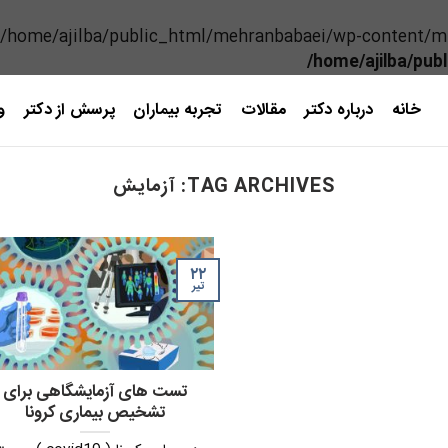
(/home/ajilba/public_html/mehranbabaei/wp-content/mu-p
/home/ajilba/pub
خانه
درباره دکتر
مقالات
تجربه بیماران
پرسش از دکتر
و
TAG ARCHIVES:
آزمایش
۲۲
تیر
تست های آزمایشگاهی برای
تشخیص بیماری کرونا