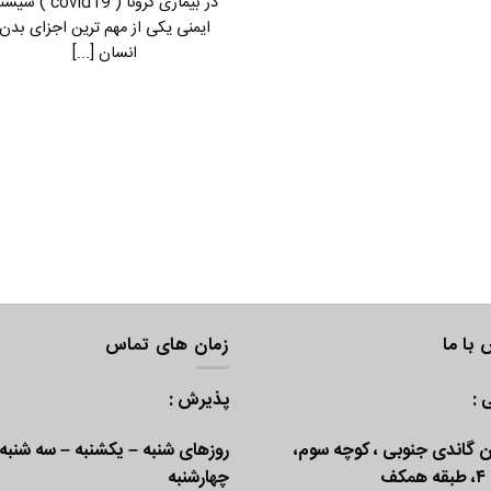
در بیماری کرونا ( covid19 ) 
ایمنی یکی از مهم ترین اجزای بدن
انسان [...]
با ما
زمان های تماس
 :
پذیرش :
ن گاندی جنوبی ، کوچه سوم،
روزهای شنبه – یکشنبه – سه شنبه
کف
چهارشنبه