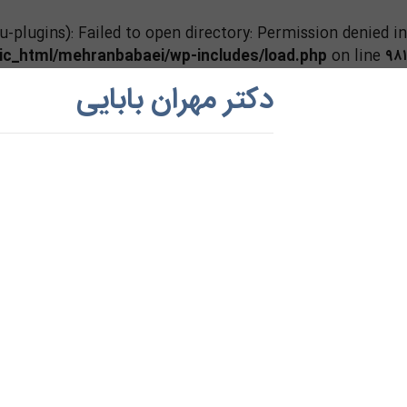
lugins): Failed to open directory: Permission denied in
lic_html/mehranbabaei/wp-includes/load.php
on line
۹۸۱
Ski
دکتر مهران بابایی
t
conten