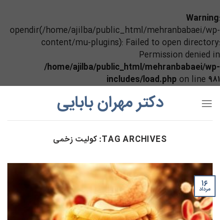
Warning
:
opendir(/home/ajilba/public_html/mehranbabaei/wp-
content/mu-plugins): Failed to open directory:
Permission denied in
/home/ajilba/public_html/mehranbabaei/wp-
includes/load.php
on line
۹۸۱
Ski
دکتر مهران بابایی
t
conten
TAG ARCHIVES:
کولیت زخمی
۱۶
مرداد