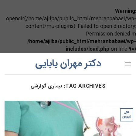
Warning
:
opendir(/home/ajilba/public_html/mehranbabaei/wp-
content/mu-plugins): Failed to open directory:
Permission denied in
/home/ajilba/public_html/mehranbabaei/wp-
includes/load.php
on line
۹۸۱
Ski
دکتر مهران بابایی
t
conten
TAG ARCHIVES:
بیماری گوارشی
۰۳
شهریور