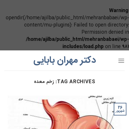
Warning
:
opendir(/home/ajilba/public_html/mehranbabaei/wp-
content/mu-plugins): Failed to open directory:
Permission denied in
/home/ajilba/public_html/mehranbabaei/wp-
includes/load.php
on line
۹۸۱
Ski
دکتر مهران بابایی
t
conten
TAG ARCHIVES:
زخم معده
۲۶
شهریور