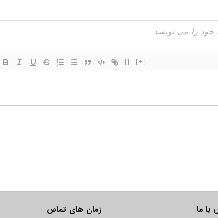
{}
[+]
با ما
زمان های تماس