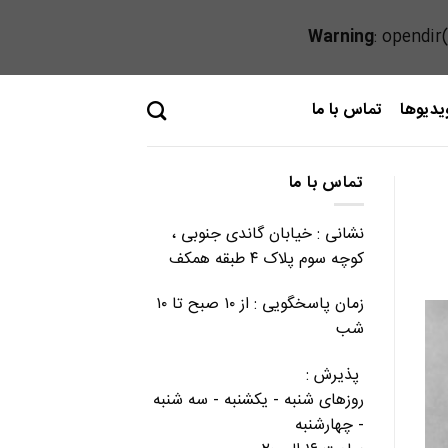
Warning
: opendir
یدیوها
تماس با ما
تماس با ما
نشانی : خیابان گاندی جنوبی ،
کوچه سوم پلاک ۴ طبقه همکف
زمان پاسخگویی : از ۱۰ صبح تا ۱۰
شب
پذیرش :
روزهای شنبه - یکشنبه - سه شنبه
- چهارشنبه