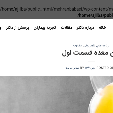
(/home/ajilba/public_html/mehranbabaei/wp-content/mu-p
/home/ajilba/pub
خانه
درباره دکتر
مقالات
تجربه بیماران
پرسش از دکتر
و
برنامه های تلویزیونی
,
مقالات
ن معده قسمت اول
POSTED 
BY
مدیر سایت