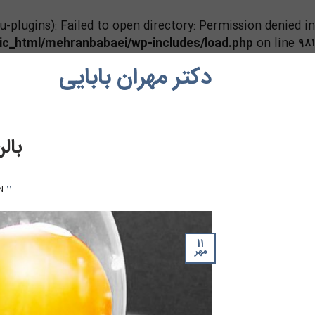
lugins): Failed to open directory: Permission denied in
lic_html/mehranbabaei/wp-includes/load.php
on line
۹۸۱
Ski
دکتر مهران بابایی
t
conten
بال
۱۱ مهر ۱۳۹۹
ON
۱۱
مهر