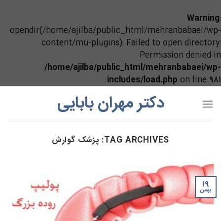
Warning
:
opendir(/home/ajilba/public_html/mehranbabaei/wp-
content/mu-plugins): Failed to open directory:
Permission denied in
/home/ajilba/public_html/mehranbabaei/wp-
includes/load.php
on line
۹۸۱
Ski
دکتر مهران بابایی
t
conten
TAG ARCHIVES:
پزشک گوارش
۱۹
بهمن